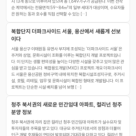
지 13개 동으로 이루어져 있으며 총 1,649가구가 공급된다. 이번 선착
순 계약에서는 전용면적 59~84㎡의 일부 세대가 대상이며, 수요자들
은 원하는 동과 호수를 직접 선택할 수 있는 […]
복합단지 더파크사이드 서울, 용산에서 새롭게 선보
이다
서울 용산구 이태원동 유엔사 부지에 조성되는 ‘더파크사이드 서울’은
주거와 상업, 문화시설이 조화를 이루는 복합단지 개발 프로젝트입니
다. 이 단지는 생활 편의성을 높이는 다양한 시설을 갖추고 있어 많은 관
심을 받고 있습니다. 복합용도개발(MXD) 프로젝트 개요 더파크사이
드 서울은 용산공원 정비구역 내에 위치한 복합시설조성지구로, 주거시
설, 호텔, 리테일, 업무 및 문화시설이 복합된 형태로 개발됩니다. 이 프
로젝트는 단순한 시설 배치를 넘어 보행 […]
청주 북서권의 새로운 민간임대 아파트, 컬리넌 청주
분양 정보
청주 북서권에 자리 잡은 컬리넌 청주 민간임대 아파트가 실수요자 및
투자자들의 주목을 받고 있다. 대규모 주거단지로서의 장점과 더불어
인근 개발 호재들이 연이어 발표되며 기대감을 더하고 있다. 컬리넌 청