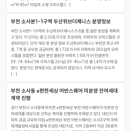
㎡와 45㎡ 타입의 소형 오피스텔 […]
부천 소사본1-1구역 두산위브더제니스 분양정보
부천 소사본1-1구역의 두산위브더제니스가 8월 중 일반 분양을 계획하
고 있다. 이 단지는 총 2,008가구로 조성되며, 아파트와 오피스텔로 구
성되어있다. 단지 개요 및 분양 정보 두산위브더제니스 부천은 최고 49
층, 7개 동 규모로 공급되며, 총 1,728가구의 아파트와 280실의 오피
스텔을 포함한다. 일반 분양 물량은 아파트 1,158가구(전용면적
59·74·84㎡)와 오피스텔 261실(39·45㎡)로 총 1,419가구에 달
한다. 분양가는 현재로서는 공개되지 않았으나, 지역 내 여러 요소가
[…]
부천 소사동 e편한세상 어반스퀘어 미분양 잔여세대
계약 진행
경기 부천시 소사동에 위치한 e편한세상 부천 어반스퀘어가 미분양 잔
여세대를 대상으로 선착순 계약을 진행하며 주목받고 있다. 대단지 아
파트 공급 규모와 타입 e편한세상 부천 어반스퀘어는 소사3구역 주택
재개발정비사업을 통해 조성된 대단지로, 지하 3층부터 지상 38층까