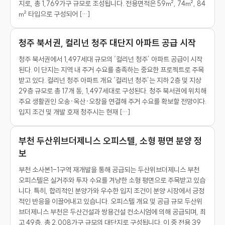
지로, 총 1,769가구 규모로 조성됩니다. 전용면적은 59㎡, 74㎡, 84
㎡ 타입으로 구성되어 […]
청주 북서권, 컬리넌 청주 대단지 아파트 공급 시작
청주 북서권에서 1,497세대 규모의 ‘컬리넌 청주’ 아파트 공급이 시작
된다. 이 단지는 지역 내 주거 수요를 충족하는 중요한 프로젝트로 주목
받고 있다. 컬리넌 청주 아파트 개요 ‘컬리넌 청주’는 지하 2층 및 지상
29층 규모로 총 17개 동, 1,497세대로 구성된다. 청주 북서권에 위치해
주요 생활권인 오송·옥산·오창을 연결해 주거 수요를 확보할 전망이다.
입지 조건 및 개발 호재 청주시는 현재 […]
부천 두산위브더제니스 오피스텔, 소형 평면 분양 정
보
부천 소사본1-1구역 재개발을 통해 공급되는 두산위브더제니스 부천
오피스텔은 실거주와 투자 수요를 겨냥한 소형 평면으로 주목받고 있습
니다. 특히, 합리적인 분양가와 우수한 입지 조건이 분양 시장에서 긍정
적인 반응을 이끌어내고 있습니다. 오피스텔 개요 및 공급 규모 두산위
브더제니스 부천은 두산건설과 쌍용건설 컨소시엄에 의해 공급되며, 최
고 49층, 총 2,008가구 규모의 대단지로 구성됩니다. 이 중 전용 39