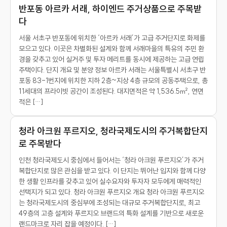
반포동 아르카 서래, 하이엔드 주거상품으로 주목받
다
서울 서초구 반포동에 위치한 ‘아르카 서래’가 고급 주거단지로 화제를
모으고 있다. 이곳은 차별화된 설계와 함께 서래마을의 특유의 주민 환
경을 갖추고 있어 실거주 및 투자 메리트를 동시에 제공하는 고급 연립
주택이다. 단지 개요 및 분양 정보 아르카 서래는 서울특별시 서초구 반
포동 83-1번지에 위치한 지하 2층~지상 4층 규모의 공동주택으로, 총
11세대의 프라이빗 공간이 조성된다. 대지면적은 약 1,536.5㎡, 연면
적은 […]
청라 아크원 푸르지오, 청라국제도시의 주거복합단지
로 주목받다
인천 청라국제도시 중심에서 들어서는 ‘청라 아크원 푸르지오’가 주거
복합단지로 많은 관심을 받고 있다. 이 단지는 뛰어난 입지와 함께 다양
한 생활 인프라를 갖추고 있어 실수요자와 투자자 모두에게 매력적인
선택지가 되고 있다. 청라 아크원 푸르지오 개요 청라 아크원 푸르지오
는 청라국제도시의 중심부에 조성되는 대규모 주거복합단지로, 최고
49층의 고층 설계와 푸르지오 브랜드의 특화 설계를 기반으로 새로운
랜드마크로 자리 잡을 예정이다. […]