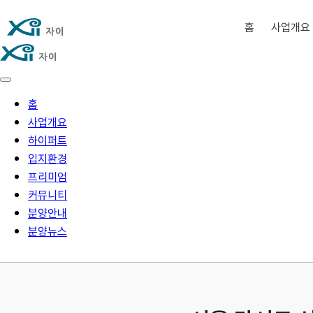
홈
사업개요
홈
사업개요
하이퍼트
입지환경
프리미엄
커뮤니티
분양안내
분양뉴스