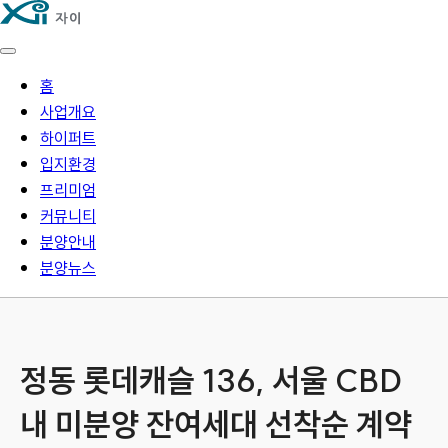
홈
사업개요
하이퍼트
입지환경
프리미엄
커뮤니티
분양안내
분양뉴스
정동 롯데캐슬 136, 서울 CBD
내 미분양 잔여세대 선착순 계약